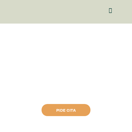
PSICOTERÁPIA
SESIONES DE PSICOTERÁPIA EN VENTAS
Tu bienestar emocional
también es nuestra
prioridad.
PIDE CITA